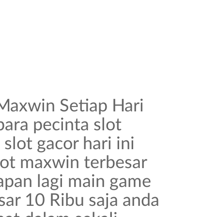
Maxwin Setiap Hari
ara pecinta slot
lot gacor hari ini
ot maxwin terbesar
apan lagi main game
esar 10 Ribu saja anda