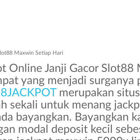
Slot88 Maxwin Setiap Hari
t Online Janji Gacor Slot88 
pat yang menjadi surganya p
88JACKPOT
merupakan situs s
 sekali untuk menang jackp
nda bayangkan. Bayangkan k
ngan modal deposit kecil seb