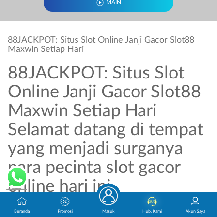
MAIN
88JACKPOT: Situs Slot Online Janji Gacor Slot88
Maxwin Setiap Hari
88JACKPOT: Situs Slot
Online Janji Gacor Slot88
Maxwin Setiap Hari
Selamat datang di tempat
yang menjadi surganya
para pecinta slot gacor
online hari ini.
88JACKPOT
merupakan
Beranda
Promosi
Masuk
Hub. Kami
Akun Saya