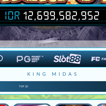
IDR
12,699,582,952
KING MIDAS
TOP 20