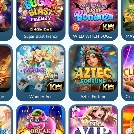
Sugar Blast Frenzy
WILD WITCH SUGAR BONANZA
ne
Wonder Ace
Aztec Fortune