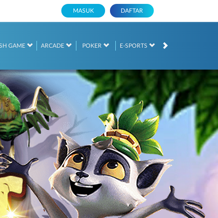
MASUK
DAFTAR
SH GAME
ARCADE
POKER
E-SPORTS
SABUNG AYAM