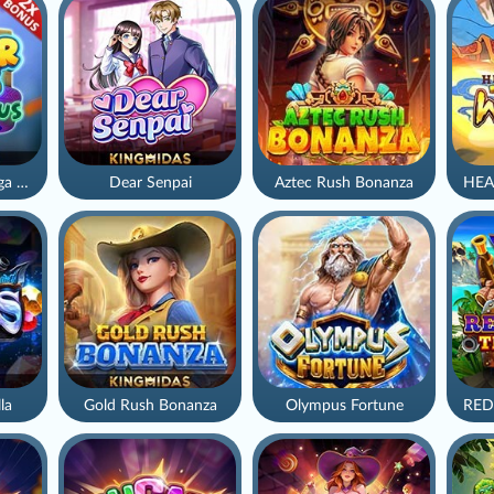
Colour Game Mega Bonus
Dear Senpai
Aztec Rush Bonanza
la
Gold Rush Bonanza
Olympus Fortune