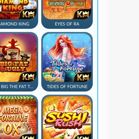
IAMOND KING
EYES OF RA
THE BIG THE FAT THE UGLY
TIDES OF FORTUNE