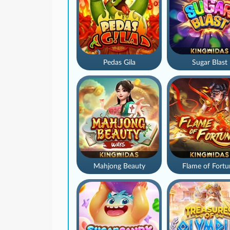
Pedas Gila
Sugar Blast
Mahjong Beauty
Flame of Fortu