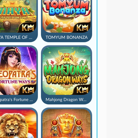
MAYA TEMPLE OF FORTUNE
TOMYUM BONANZA
Cleopatra's Fortune Ways
Mahjong Dragon Ways