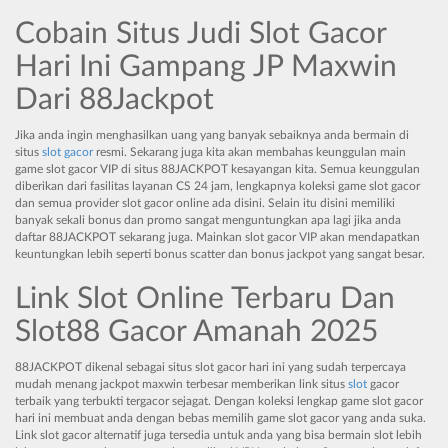
Cobain Situs Judi Slot Gacor
Hari Ini Gampang JP Maxwin
Dari 88Jackpot
Jika anda ingin menghasilkan uang yang banyak sebaiknya anda bermain di
situs
slot gacor
resmi. Sekarang juga kita akan membahas keunggulan main
game slot gacor VIP di situs 88JACKPOT kesayangan kita. Semua keunggulan
diberikan dari fasilitas layanan CS 24 jam, lengkapnya koleksi game slot gacor
dan semua provider slot gacor online ada disini. Selain itu disini memiliki
banyak sekali bonus dan promo sangat menguntungkan apa lagi jika anda
daftar 88JACKPOT sekarang juga. Mainkan slot gacor VIP akan mendapatkan
keuntungkan lebih seperti bonus scatter dan bonus jackpot yang sangat besar.
Link Slot Online Terbaru Dan
Slot88 Gacor Amanah 2025
88JACKPOT dikenal sebagai situs slot gacor hari ini yang sudah terpercaya
mudah menang jackpot maxwin terbesar memberikan link situs
slot
gacor
terbaik yang terbukti tergacor sejagat. Dengan koleksi lengkap game slot gacor
hari ini membuat anda dengan bebas memilih game slot gacor yang anda suka.
Link slot gacor alternatif juga tersedia untuk anda yang bisa bermain slot lebih