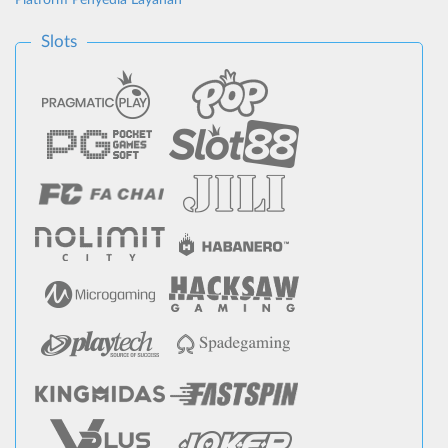
Platform Penyedia Layanan
Slots