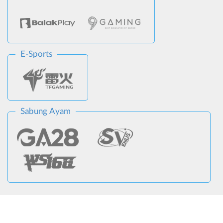
E-Sports
Sabung Ayam