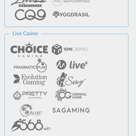
Live Casino