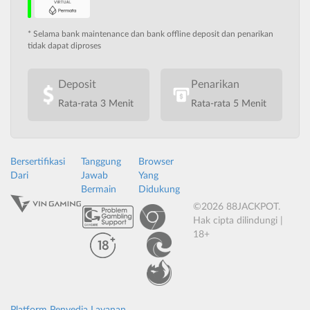
* Selama bank maintenance dan bank offline deposit dan penarikan
tidak dapat diproses
Deposit
Penarikan
Rata-rata 3 Menit
Rata-rata 5 Menit
Bersertifikasi
Tanggung
Browser
Dari
Jawab
Yang
Bermain
Didukung
©2026 88JACKPOT.
Hak cipta dilindungi |
18+