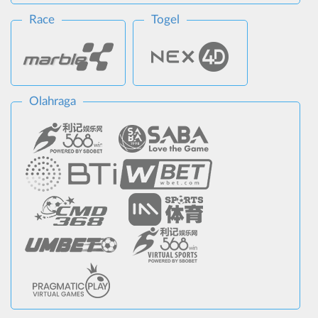
Race
Togel
Olahraga