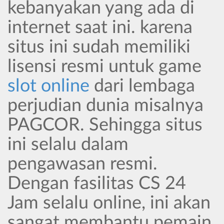
kebanyakan yang ada di
internet saat ini. karena
situs ini sudah memiliki
lisensi resmi untuk game
slot online
dari lembaga
perjudian dunia misalnya
PAGCOR. Sehingga situs
ini selalu dalam
pengawasan resmi.
Dengan fasilitas CS 24
Jam selalu online, ini akan
sangat membantu pemain