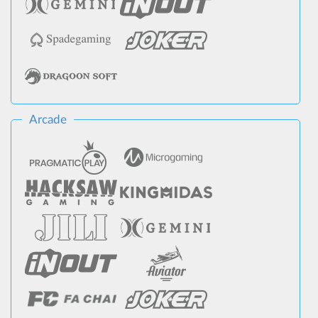
Arcade