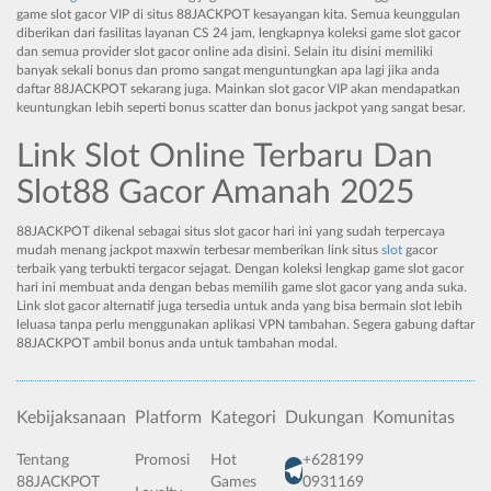
game slot gacor VIP di situs 88JACKPOT kesayangan kita. Semua keunggulan
diberikan dari fasilitas layanan CS 24 jam, lengkapnya koleksi game slot gacor
dan semua provider slot gacor online ada disini. Selain itu disini memiliki
banyak sekali bonus dan promo sangat menguntungkan apa lagi jika anda
daftar 88JACKPOT sekarang juga. Mainkan slot gacor VIP akan mendapatkan
keuntungkan lebih seperti bonus scatter dan bonus jackpot yang sangat besar.
Link Slot Online Terbaru Dan
Slot88 Gacor Amanah 2025
88JACKPOT dikenal sebagai situs slot gacor hari ini yang sudah terpercaya
mudah menang jackpot maxwin terbesar memberikan link situs
slot
gacor
terbaik yang terbukti tergacor sejagat. Dengan koleksi lengkap game slot gacor
hari ini membuat anda dengan bebas memilih game slot gacor yang anda suka.
Link slot gacor alternatif juga tersedia untuk anda yang bisa bermain slot lebih
leluasa tanpa perlu menggunakan aplikasi VPN tambahan. Segera gabung daftar
88JACKPOT ambil bonus anda untuk tambahan modal.
Kebijaksanaan
Platform
Kategori
Dukungan
Komunitas
Tentang
Promosi
Hot
+628199
88JACKPOT
Games
0931169