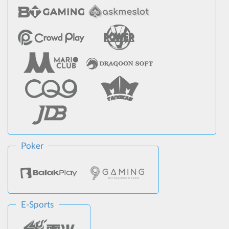
Poker
E-Sports