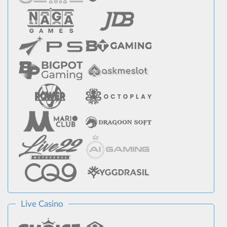
Live Casino