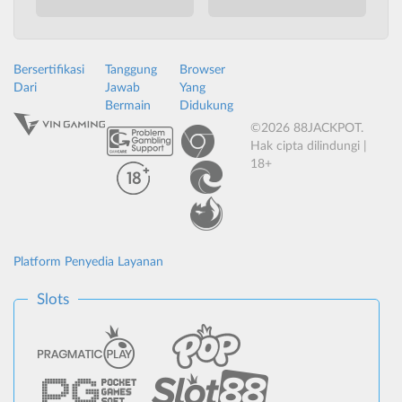
Bersertifikasi
Tanggung
Browser
Dari
Jawab
Yang
Bermain
Didukung
©2026 88JACKPOT.
Hak cipta dilindungi |
18+
Platform Penyedia Layanan
Slots