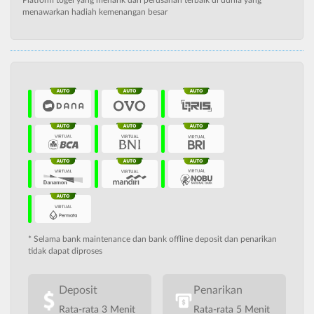
menawarkan hadiah kemenangan besar
* Selama bank maintenance dan bank offline deposit dan penarikan
tidak dapat diproses
Deposit
Penarikan
Rata-rata 3 Menit
Rata-rata 5 Menit