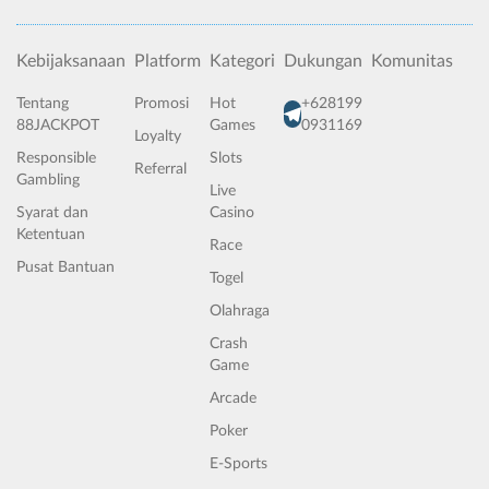
Kebijaksanaan
Platform
Kategori
Dukungan
Komunitas
Tentang
Promosi
Hot
+628199
88JACKPOT
Games
0931169
Loyalty
Responsible
Slots
Referral
Gambling
Live
Syarat dan
Casino
Ketentuan
Race
Pusat Bantuan
Togel
Olahraga
Crash
Game
Arcade
Poker
E-Sports