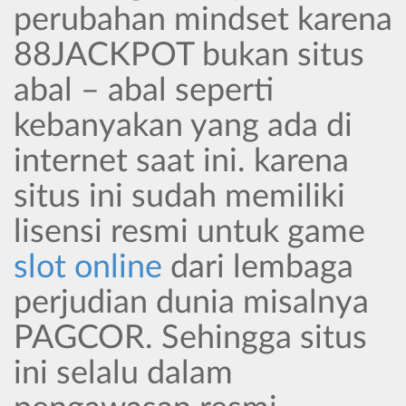
perubahan mindset karena
88JACKPOT bukan situs
abal – abal seperti
kebanyakan yang ada di
internet saat ini. karena
situs ini sudah memiliki
lisensi resmi untuk game
slot online
dari lembaga
perjudian dunia misalnya
PAGCOR. Sehingga situs
ini selalu dalam