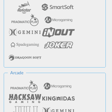
Arcade