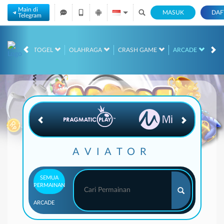
Main di
MASUK
DAF
Telegram
RACE
TOGEL
OLAHRAGA
CRASH GAME
ARCADE
PO
AVIATOR
SEMUA
PERMAINAN
ARCADE