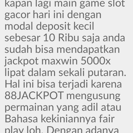
kapan lagi main game slot
gacor hari ini dengan
modal deposit kecil
sebesar 10 Ribu saja anda
sudah bisa mendapatkan
jackpot maxwin 5000x
lipat dalam sekali putaran.
Hal ini bisa terjadi karena
88JACKPOT mengusung
permainan yang adil atau
Bahasa kekiniannya fair
play loh. Dengan adanya