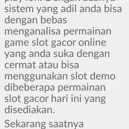
sistem yang adil anda bisa
dengan bebas
menganalisa permainan
game slot gacor online
yang anda suka dengan
cermat atau bisa
menggunakan slot demo
dibeberapa permainan
slot gacor hari ini yang
disediakan.
Sekarang saatnya